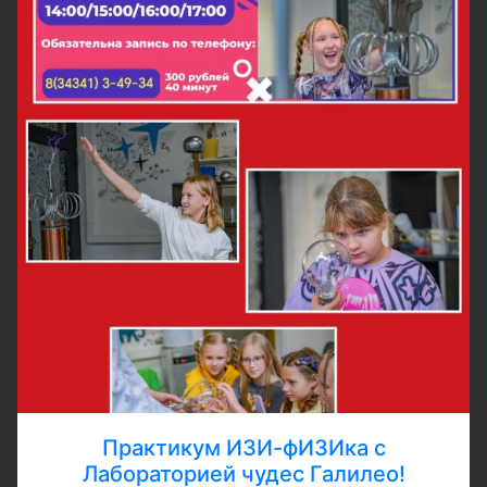
Практикум ИЗИ-фИЗИка с
Лабораторией чудес Галилео!