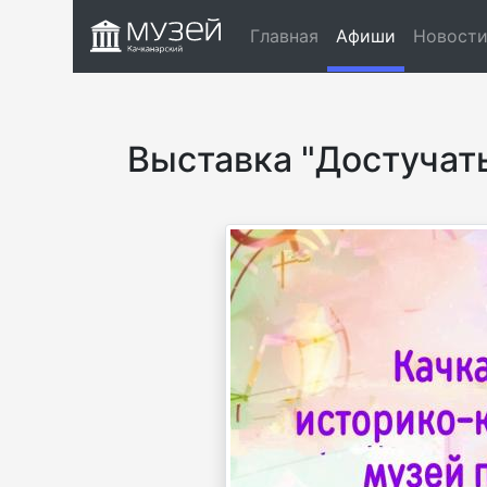
(current)
Главная
Афиши
Новост
Выставка "Достучать